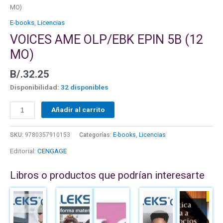
cantidad
MO)
E-books
,
Licencias
VOICES AME OLP/EBK EPIN 5B (12
MO)
B/.
32.25
Disponibilidad:
32 disponibles
Añadir al carrito
SKU:
9780357910153
Categorías:
E-books
,
Licencias
Editorial:
CENGAGE
Libros o productos que podrían interesarte