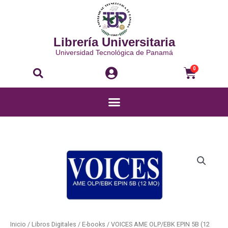
Ir
al
contenido
Librería Universitaria
Universidad Tecnológica de Panamá
Buscar
Carri
0
Menú
VOICES
AME
OLP/EBK
EPIN
5B
(12
MO)
Inicio
/
Libros Digitales
/
E-books
/ VOICES AME OLP/EBK EPIN 5B (12