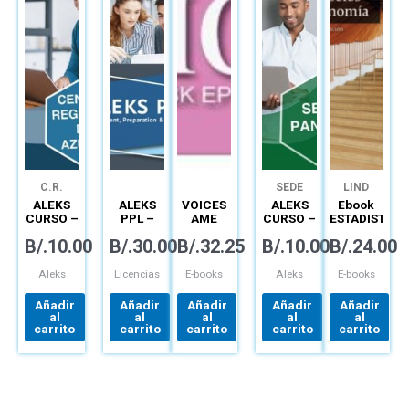
C.R.
SEDE
LIND
AZUERO
PANAMÁ
ALEKS
ALEKS
VOICES
ALEKS
Ebook
CURSO –
PPL –
AME
CURSO –
ESTADISTICA
PLATAFORMA
PLATAFORMA
OLP/EBK
PLATAFORMA
APLICADA
B/.
10.00
B/.
30.00
B/.
32.25
B/.
10.00
B/.
24.00
MATEMÁTICA
MATEMÁTICA
EPIN 6B
MATEMÁTICA
A LOS
PARA
(12 MO)
PARA
NEGOCIOS
APRENDIZAJE
APRENDIZAJE
LICENCIA
Aleks
Licencias
E-books
Aleks
E-books
AUTÓNOMO
AUTÓNOMO
CONNECT
Añadir
Añadir
Añadir
Añadir
Añadir
al
al
al
al
al
carrito
carrito
carrito
carrito
carrito