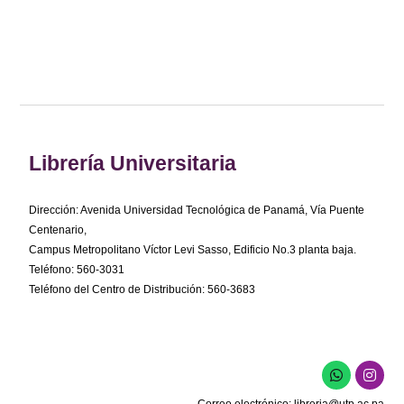
Librería Universitaria
Dirección: Avenida Universidad Tecnológica de Panamá, Vía Puente
Centenario,
Campus Metropolitano Víctor Levi Sasso, Edificio No.3 planta baja.
Teléfono: 560-3031
Teléfono del Centro de Distribución: 560-3683
W
I
h
n
a
s
Correo electrónico:
libreria@utp.ac.pa