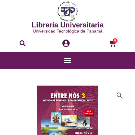
Ir
al
contenido
Librería Universitaria
Universidad Tecnológica de Panamá
Buscar
Carri
0
Menú
ENTRE
NÓS
3-
PACK
(LA+CE)
EBOOK
cantidad