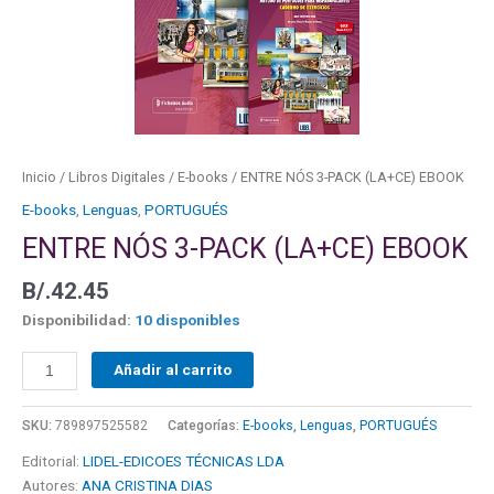
Inicio
/
Libros Digitales
/
E-books
/ ENTRE NÓS 3-PACK (LA+CE) EBOOK
E-books
,
Lenguas
,
PORTUGUÉS
ENTRE NÓS 3-PACK (LA+CE) EBOOK
B/.
42.45
Disponibilidad:
10 disponibles
Añadir al carrito
SKU:
789897525582
Categorías:
E-books
,
Lenguas
,
PORTUGUÉS
Editorial:
LIDEL-EDICOES TÉCNICAS LDA
Autores:
ANA CRISTINA DIAS