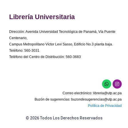
Librería Universitaria
Dirección: Avenida Universidad Tecnológica de Panamá, Vía Puente
Centenario,
Campus Metropolitano Víctor Levi Sasso, Edificio No.3 planta baja.
Teléfono: 560-3031
Teléfono del Centro de Distribución: 560-3683
W
I
h
n
a
s
Correo electrónico:
libreria@utp.ac.pa
t
t
s
a
Buzón de sugerencias:
buzondesugerencias@utp.ac.pa
a
g
Política de Privacidad
p
r
p
a
m
© 2026 Todos Los Derechos Reservados