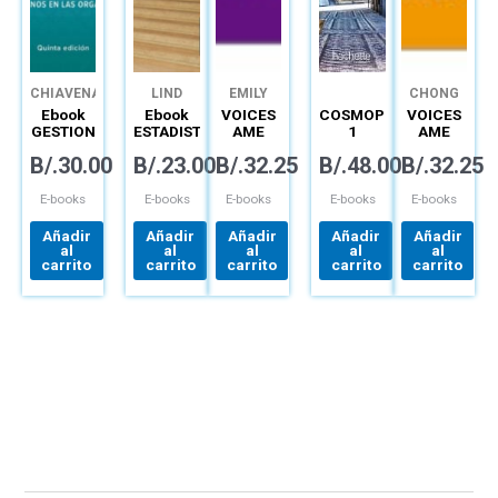
CHIAVENATO
LIND
EMILY
CHONG
BRYSON
GARY
Ebook
Ebook
VOICES
COSMOPOLITE
VOICES
PATHARE
GESTION
ESTADISTICA
AME
1
AME
DEL
APLICADA
SPARK
SPARK
B/.
30.00
B/.
23.00
B/.
32.25
B/.
48.00
B/.
32.25
TALENTO
A LOS
EPIN 1A
EPIN 2A
HUMANO
NEGOCIOS
(12MO)
(12MO)
Y LA
DIGITAL
DIGITAL
E-books
E-books
E-books
E-books
E-books
ECONOMÍA
Añadir
Añadir
Añadir
Añadir
Añadir
al
al
al
al
al
carrito
carrito
carrito
carrito
carrito