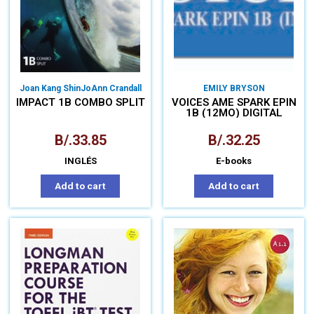
Joan Kang Shin
JoAnn Crandall
EMILY BRYSON
IMPACT 1B COMBO SPLIT
VOICES AME SPARK EPIN
1B (12MO) DIGITAL
B/.
33.85
B/.
32.25
INGLÉS
E-books
Add to cart
Add to cart