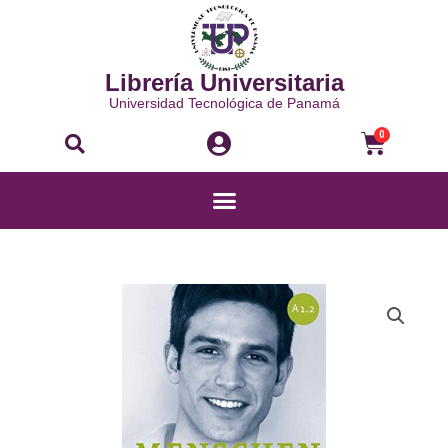
Ir
al
contenido
Librería Universitaria
Universidad Tecnológica de Panamá
Buscar
Carri
0
Menú
MENSCHEN
A1.2
ARBEITSBUCH
cantidad