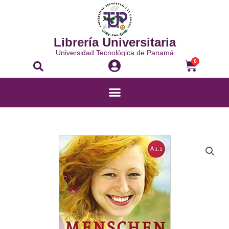
Ir
al
contenido
Librería Universitaria
Universidad Tecnológica de Panamá
Buscar
Carrito
0
Menú
MENSCHEN
A1.1
KURSBUCH
cantidad