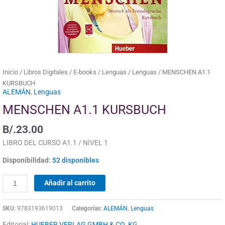
Inicio
/
Libros Digitales
/
E-books
/
Lenguas
/
Lenguas
/ MENSCHEN A1.1
KURSBUCH
ALEMÁN
,
Lenguas
MENSCHEN A1.1 KURSBUCH
B/.
23.00
LIBRO DEL CURSO A1.1 / NIVEL 1
Disponibilidad:
52 disponibles
Añadir al carrito
SKU:
9783193619013
Categorías:
ALEMÁN
,
Lenguas
Editorial:
HUEBER VERLAG GMBH & CO. KG