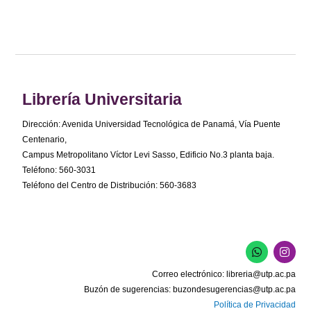
Librería Universitaria
Dirección: Avenida Universidad Tecnológica de Panamá, Vía Puente
Centenario,
Campus Metropolitano Víctor Levi Sasso, Edificio No.3 planta baja.
Teléfono: 560-3031
Teléfono del Centro de Distribución: 560-3683
W
I
h
n
a
s
Correo electrónico:
libreria@utp.ac.pa
t
t
s
a
Buzón de sugerencias:
buzondesugerencias@utp.ac.pa
a
g
Política de Privacidad