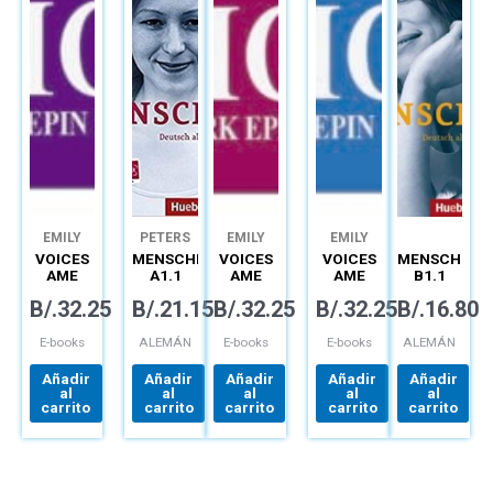
EMILY
PETERS
EMILY
EMILY
BRYSON
GARY
BRYSON
BRYSON
VOICES
MENSCHEN
VOICES
VOICES
MENSCHEN
PATHARE
AME
A1.1
AME
AME
B1.1
SPARK
ARBEITSBUCH
SPARK
SPARK
INTERAKTIVE
B/.
32.25
B/.
21.15
B/.
32.25
B/.
32.25
B/.
16.80
EPIN 1A
+ CD
EPIN 2B
EPIN 1B
DIGITALE
(12MO)
(12MO)
(12MO)
AUSGABE
DIGITAL
DIGITAL
DIGITAL
DIGITALISIER
E-books
ALEMÁN
E-books
E-books
ALEMÁN
ARBEITSBUC
Añadir
Añadir
Añadir
Añadir
Añadir
al
al
al
al
al
carrito
carrito
carrito
carrito
carrito