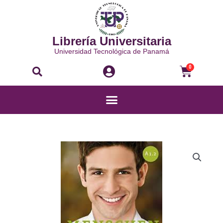
Ir
al
contenido
Librería Universitaria
Universidad Tecnológica de Panamá
Buscar
Carri
0
Menú
MENSCHEN
A1.2
KURSBUCH
cantidad