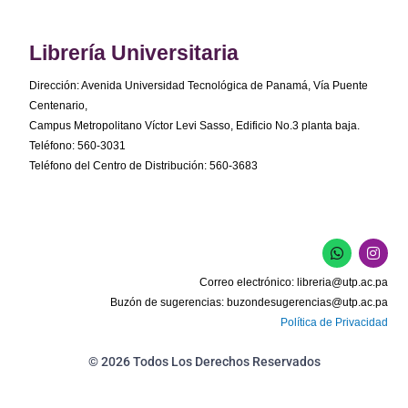
Librería Universitaria
Dirección: Avenida Universidad Tecnológica de Panamá, Vía Puente
Centenario,
Campus Metropolitano Víctor Levi Sasso, Edificio No.3 planta baja.
Teléfono: 560-3031
Teléfono del Centro de Distribución: 560-3683
W
I
h
n
a
s
Correo electrónico:
libreria@utp.ac.pa
t
t
s
a
Buzón de sugerencias:
buzondesugerencias@utp.ac.pa
a
g
Política de Privacidad
p
r
p
a
m
© 2026 Todos Los Derechos Reservados