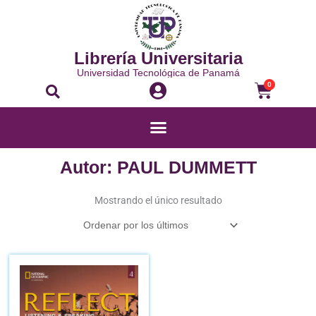
Ir
al
contenido
Librería Universitaria
Universidad Tecnológica de Panamá
Buscar
Carrito
0
Menú
Autor: PAUL DUMMETT
Mostrando el único resultado