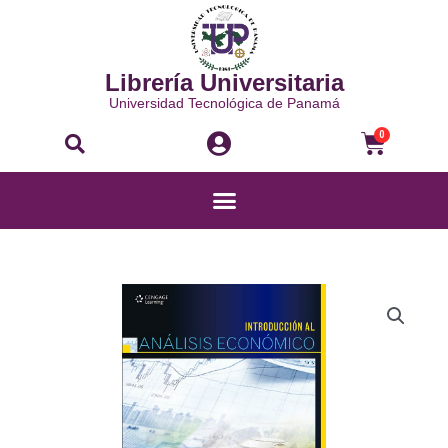
Ir
al
contenido
Librería Universitaria
Universidad Tecnológica de Panamá
Buscar
Carri
0
Menú
INTRODUCCIÓN
AL
ANÁLISIS
ECONÓMICO
cantidad