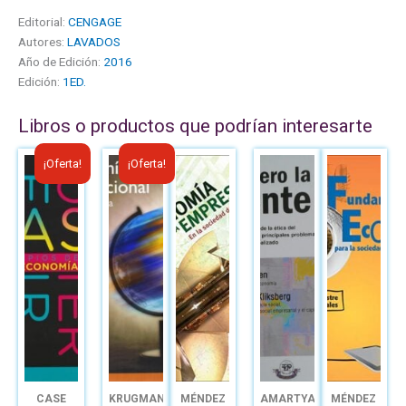
Editorial:
CENGAGE
Autores:
LAVADOS
Año de Edición:
2016
Edición:
1ED.
Libros o productos que podrían interesarte
El
El
El
El
¡Oferta!
¡Oferta!
precio
precio
precio
precio
original
actual
original
actual
era:
es:
era:
es:
B/.36.95.
B/.25.00.
B/.55.46.
B/.40.00.
CASE
KRUGMAN
MÉNDEZ
AMARTYA
MÉNDEZ