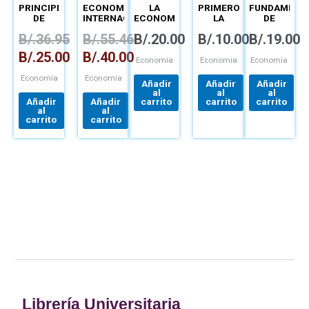
SEN
BERNARDO
PRINCIPIOS
ECONOMÍA
LA
PRIMERO
FUNDAMENT
KLIKSBERG
DE
INTERNACIONAL
ECONOMÍA
LA
DE
MICROECONOMÍA
EN LA
GENTE
ECONOMÍA
B/.
36.95
B/.
55.46
B/.
20.00
B/.
10.00
B/.
19.00
EMPRESA
B/.
25.00
B/.
40.00
Economía
Economía
Economía
Economía
Economía
Añadir
Añadir
Añadir
al
al
al
Añadir
Añadir
carrito
carrito
carrito
al
al
carrito
carrito
Librería Universitaria