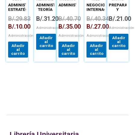
ADMINISTRACIÓN
ADMINISTRACIÓN:
ADMINISTRACIÓN
NEGOCIOS
PREPARACIÓ
ESTRATÉGICA
TEORÍA
INTERNACIONALES
Y
PROCESOS
EVALUACIÓN
B/.
29.83
B/.
31.20
B/.
40.70
B/.
40.34
B/.
21.00
ÁREAS
DE
FUNCIONALES
PROYECTOS
B/.
10.00
B/.
35.00
B/.
27.00
Y
Administración
Administración
ESTRATÉGICA
Administración
Administración
Administración
Añadir
Añadir
al
al
Añadir
carrito
Añadir
Añadir
carrito
al
al
al
carrito
carrito
carrito
Librería Universitaria