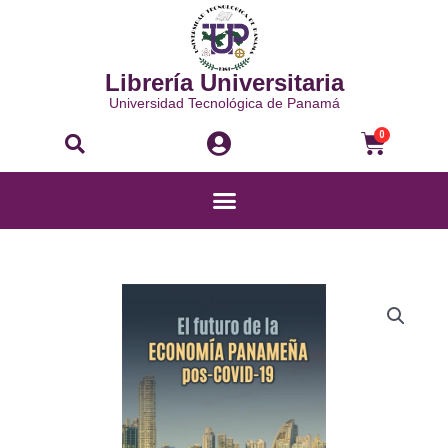
Ir
al
contenido
Librería Universitaria
Universidad Tecnológica de Panamá
Buscar
Carri
0
Menú
EL
FUTURO
DE
LA
ECONOMÍA
PANAMEÑA
POS-