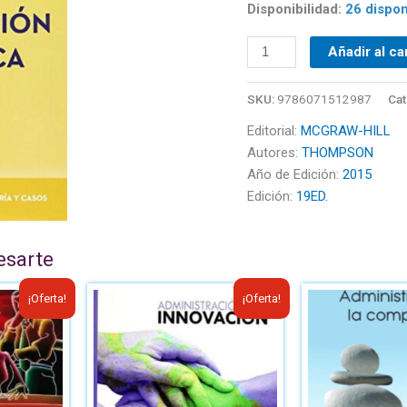
Disponibilidad:
26 dispon
Añadir al ca
SKU:
9786071512987
Cat
Editorial:
MCGRAW-HILL
Autores:
THOMPSON
Año de Edición:
2015
Edición:
19ED.
esarte
El
El
El
¡Oferta!
¡Oferta!
cio
precio
precio
precio
ginal
actual
original
actual
:
es:
era:
es:
23.82.
B/.15.00.
B/.23.50.
B/.16.00.