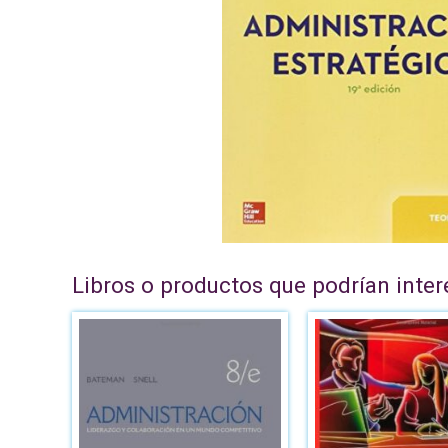
Libros o productos que podrían inter
El
pre
ori
era
B/.