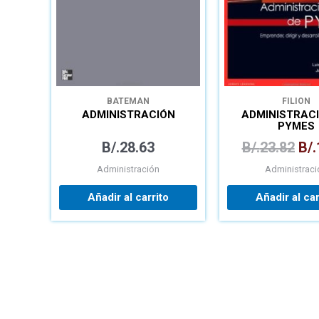
BATEMAN
FILION
ADMINISTRACIÓN
ADMINISTRACI
PYMES
B/.
28.63
B/.
23.82
B/.
Administración
Administraci
Añadir al carrito
Añadir al car