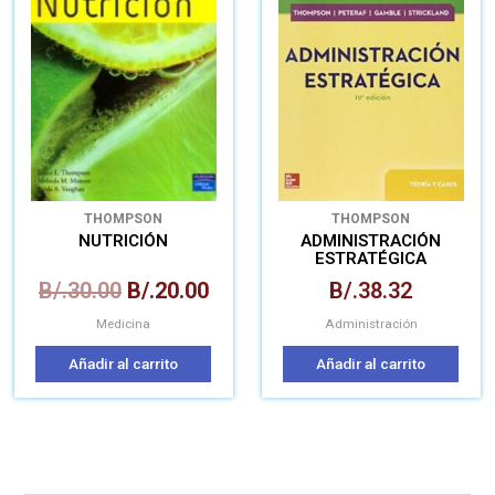
era:
es:
B/.30.00.
B/.20.00.
THOMPSON
THOMPSON
NUTRICIÓN
ADMINISTRACIÓN
ESTRATÉGICA
B/.
30.00
B/.
20.00
B/.
38.32
Medicina
Administración
Añadir al carrito
Añadir al carrito