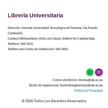
Librería Universitaria
Dirección: Avenida Universidad Tecnológica de Panamá, Vía Puente
Centenario,
Campus Metropolitano Víctor Levi Sasso, Edificio No.3 planta baja.
Teléfono: 560-3031
Teléfono del Centro de Distribución: 560-3683
W
I
h
n
a
s
Correo electrónico:
libreria@utp.ac.pa
t
t
s
a
Buzón de sugerencias:
buzondesugerencias@utp.ac.pa
a
g
Política de Privacidad
p
r
p
a
m
© 2026 Todos Los Derechos Reservados