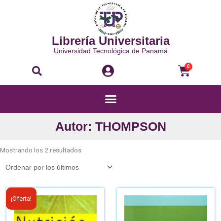
Ir
al
contenido
Librería Universitaria
Universidad Tecnológica de Panamá
Buscar
Carri
0
Menú
Autor: THOMPSON
Ordenado
por
Mostrando los 2 resultados
los
últimos
El
El
¡Oferta!
precio
precio
original
actual