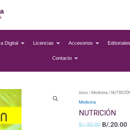
ia
á
a Digital
Licencias
Accesorios
Editoriale
Contacto
El
E
NUTRICIÓN
Inicio
/
Medicina
/ NUTRICIÓ
precio
p
cantidad
Medicina
original
a
NUTRICIÓN
era:
e
B/.30.00.
B
B/.
20.00
B/.
30.00