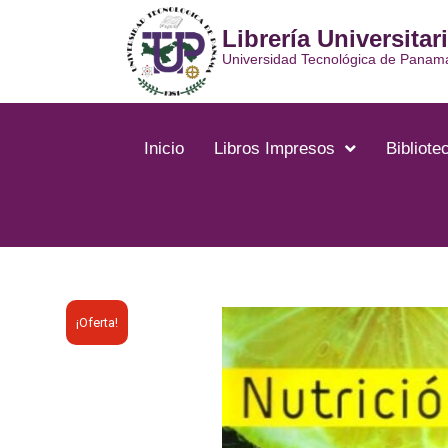
Ir
Librería Universitar
al
contenido
Universidad Tecnológica de Panam
Inicio
Libros Impresos
Bibliotec
¡Oferta!