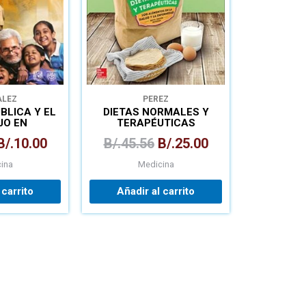
ALEZ
PEREZ
BLICA Y EL
DIETAS NORMALES Y
JO EN
TERAPÉUTICAS
IDAD
B/.
10.00
B/.
45.56
B/.
25.00
ina
Medicina
 carrito
Añadir al carrito