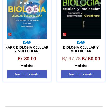
era:
es:
B/.97.78.
B/.
KARP
KARP
KARP. BIOLOGÍA CELULAR
BIOLOGÍA CELULAR Y
Y MOLECULAR:
MOLECULAR
CONCEPTOS Y
B/.
80.00
B/.
97.78
B/.
50.00
EXPERIMENTOS
Medicina
Medicina
Añadir al carrito
Añadir al carrito