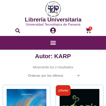
Ir
al
contenido
Librería Universitaria
Universidad Tecnológica de Panamá
Buscar
Carrito
0
Menú
Autor: KARP
Ordenado
por
Mostrando los 2 resultados
los
últimos
El
El
¡Oferta!
precio
pre
original
act