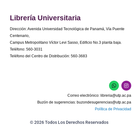
Librería Universitaria
Dirección: Avenida Universidad Tecnológica de Panamá, Vía Puente
Centenario,
Campus Metropolitano Víctor Levi Sasso, Edificio No.3 planta baja.
Teléfono: 560-3031
Teléfono del Centro de Distribución: 560-3683
W
I
h
n
a
s
Correo electrónico:
libreria@utp.ac.pa
t
t
s
a
Buzón de sugerencias:
buzondesugerencias@utp.ac.pa
a
g
Política de Privacidad
p
r
p
a
m
© 2026 Todos Los Derechos Reservados