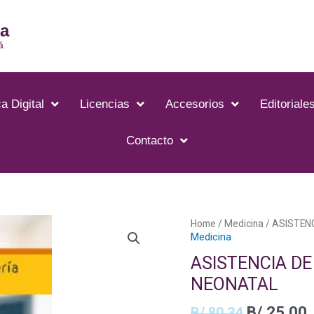
ia
á
a Digital
Licencias
Accesorios
Editoriale
Contacto
Home
/
Medicina
/ ASISTEN
Medicina
ASISTENCIA D
NEONATAL
B/.
25.00
B/.
80.34