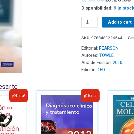
Disponibilidad:
9 in stoc
Add to cart
SKU:
9788483226544
Cat
Editorial:
PEARSON
Autores:
TOWLE
Año de Edición:
2010
Edición:
1ED.
esarte
¡Oferta!
¡Oferta!