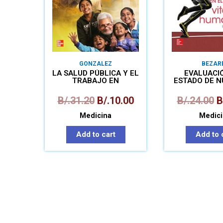
GONZALEZ
BEZAR
LA SALUD PÚBLICA Y EL
EVALUACI
TRABAJO EN
ESTADO DE N
COMUNIDAD
EN EL CICL
B/.
31.20
B/.
10.00
B/.
24.00
B
Medicina
Medici
Add to cart
Add to 