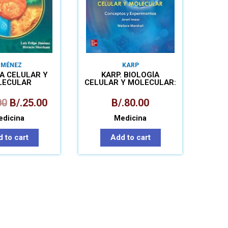
IMÉNEZ
KARP
A CELULAR Y
KARP. BIOLOGÍA
LECULAR
CELULAR Y MOLECULAR:
CONCEPTOS Y
EXPERIMENTOS
00
B/.
25.00
B/.
80.00
dicina
Medicina
 to cart
Add to cart