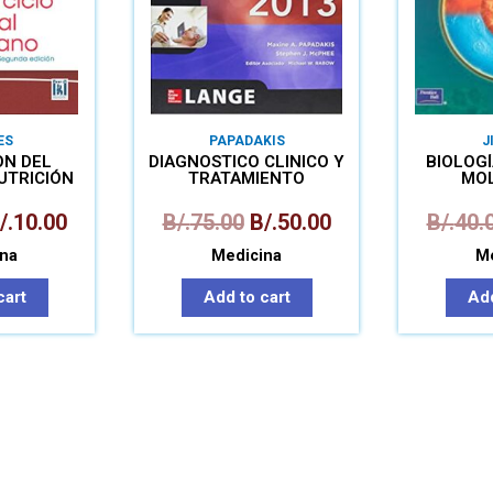
ES
PAPADAKIS
J
ÓN DEL
DIAGNOSTICO CLINICO Y
BIOLOGÍ
UTRICIÓN
TRATAMIENTO
MO
O VITAL
/.
10.00
B/.
75.00
B/.
50.00
B/.
40.
na
Medicina
Me
cart
Add to cart
Add