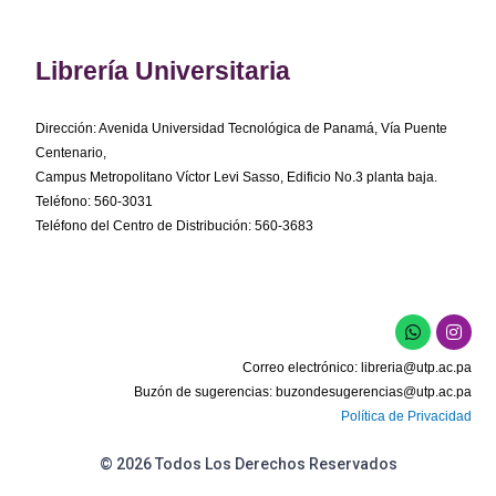
Librería Universitaria
Dirección: Avenida Universidad Tecnológica de Panamá, Vía Puente
Centenario,
Campus Metropolitano Víctor Levi Sasso, Edificio No.3 planta baja.
Teléfono: 560-3031
Teléfono del Centro de Distribución: 560-3683
W
I
h
n
a
s
Correo electrónico:
libreria@utp.ac.pa
t
t
s
a
Buzón de sugerencias:
buzondesugerencias@utp.ac.pa
a
g
Política de Privacidad
p
r
p
a
m
© 2026 Todos Los Derechos Reservados