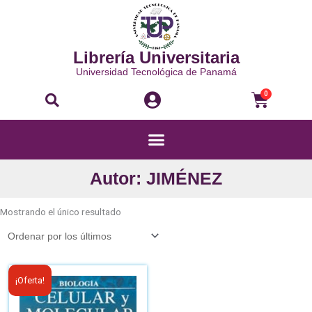
Ir
al
contenido
Librería Universitaria
Universidad Tecnológica de Panamá
Buscar
Carri
0
Menú
Autor: JIMÉNEZ
Mostrando el único resultado
El
El
¡Oferta!
precio
precio
original
actual