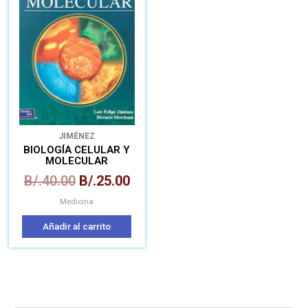
era:
es:
B/.40.00.
B/.25.00.
JIMÉNEZ
BIOLOGÍA CELULAR Y
MOLECULAR
B/.
40.00
B/.
25.00
Medicina
Añadir al carrito