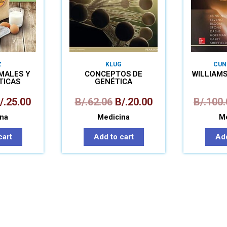
Z
KLUG
CUN
MALES Y
CONCEPTOS DE
WILLIAMS
TICAS
GENÉTICA
/.
25.00
B/.
62.06
B/.
20.00
B/.
100.
na
Medicina
Me
cart
Add to cart
Add