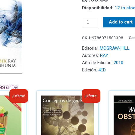
Disponibilidad:
12 in sto
Add to cart
SKU:
9786071503398
Cat
Editorial:
MCGRAW-HILL
Autores:
RAY
Año de Edición:
2010
Edición:
4ED.
esarte
¡Oferta!
¡Oferta!