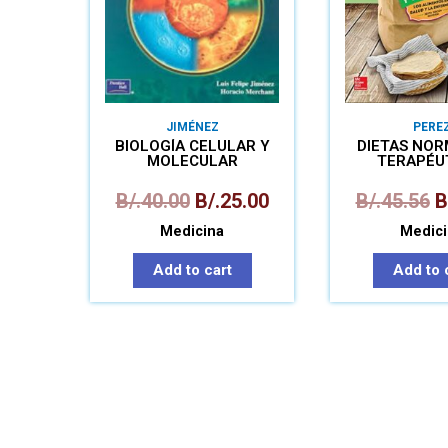
JIMÉNEZ
PERE
BIOLOGÍA CELULAR Y
DIETAS NOR
MOLECULAR
TERAPÉU
B/.
40.00
B/.
25.00
B/.
45.56
B
Medicina
Medici
Add to cart
Add to 