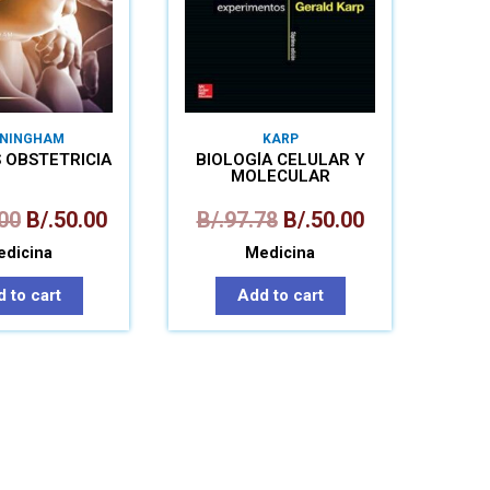
NINGHAM
KARP
 OBSTETRICIA
BIOLOGÍA CELULAR Y
MOLECULAR
00
B/.
50.00
B/.
97.78
B/.
50.00
dicina
Medicina
 to cart
Add to cart