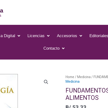
ia
á
a Digital
Licencias
Accesorios
Editoriale
Contacto
Home
/
Medicina
/ FUNDAME
Medicina
FUNDAMENTOS 
ALIMENTOS
B/.
53.33