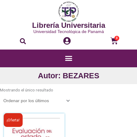
Ir
al
contenido
Librería Universitaria
Universidad Tecnológica de Panamá
Buscar
Carri
0
Menú
Autor: BEZARES
Mostrando el único resultado
El
El
¡Oferta!
precio
precio
original
actual