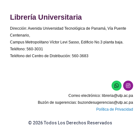
Librería Universitaria
Dirección: Avenida Universidad Tecnológica de Panamá, Vía Puente
Centenario,
Campus Metropolitano Víctor Levi Sasso, Edificio No.3 planta baja.
Teléfono: 560-3031
Teléfono del Centro de Distribución: 560-3683
W
I
h
n
a
s
Correo electrónico:
libreria@utp.ac.pa
t
t
s
a
Buzón de sugerencias:
buzondesugerencias@utp.ac.pa
a
g
Política de Privacidad
p
r
p
a
m
© 2026 Todos Los Derechos Reservados