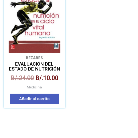
era:
es:
B/.24.00.
B/.10.00.
BEZARES
EVALUACIÓN DEL
ESTADO DE NUTRICIÓN
EN EL CICLO VITAL
B/.
24.00
B/.
10.00
Medicina
Añadir al carrito