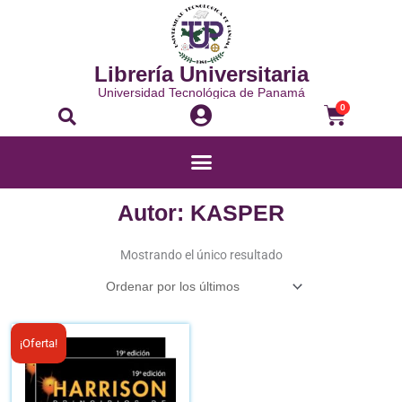
Ir
al
contenido
Librería Universitaria
Universidad Tecnológica de Panamá
Buscar
Carrito
0
Menú
Autor: KASPER
Mostrando el único resultado
El
El
¡Oferta!
precio
precio
original
actual