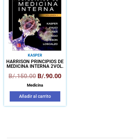
era:
es:
B/.150.00.
B/.90.00.
KASPER
HARRISON PRINCIPIOS DE
MEDICINA INTERNA 2VOL.
B/.
150.00
B/.
90.00
Medicina
Añadir al carrito