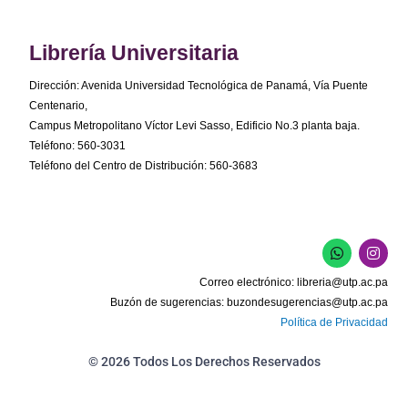
Librería Universitaria
Dirección: Avenida Universidad Tecnológica de Panamá, Vía Puente
Centenario,
Campus Metropolitano Víctor Levi Sasso, Edificio No.3 planta baja.
Teléfono: 560-3031
Teléfono del Centro de Distribución: 560-3683
W
I
h
n
a
s
Correo electrónico:
libreria@utp.ac.pa
t
t
s
a
Buzón de sugerencias:
buzondesugerencias@utp.ac.pa
a
g
Política de Privacidad
p
r
p
a
m
© 2026 Todos Los Derechos Reservados