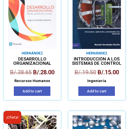
HERNÁNDEZ
HERNÁNDEZ
DESARROLLO
INTRODUCCIÓN A LOS
ORGANIZACIONAL
SISTEMAS DE CONTROL
B/.
38.65
B/.
28.00
B/.
19.50
B/.
15.00
Recursos Humanos
Ingeniería
Add to cart
Add to cart
¡Oferta!