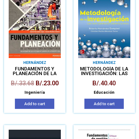
HERNÁNDEZ
HERNÁNDEZ
FUNDAMENTOS Y
METODOLOGÍA DE LA
PLANEACIÓN DE LA
INVESTIGACIÓN: LAS
MANUFACTURA
RUTAS CUANTITATIVA,
B/.
33.68
B/.
23.00
B/.
40.40
AUTOMATIZADA
CUALITATIVA Y MIXTA
Ingeniería
Educación
Add to cart
Add to cart