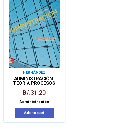
HERNÁNDEZ
ADMINISTRACIÓN:
TEORÍA PROCESOS
ÁREAS FUNCIONALES Y
B/.
31.20
ESTRATÉGICA
Administración
Add to cart