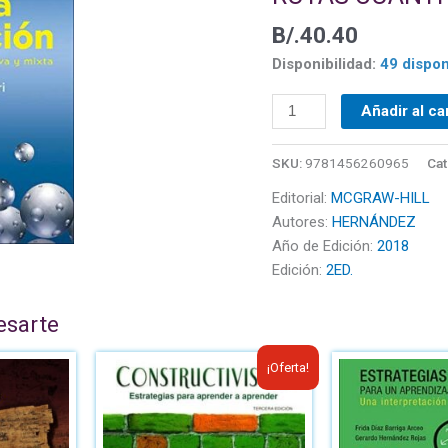
CUANTITATIVA,
B/.
40.40
CUALITATIVA
Y
Disponibilidad:
49 dispon
MIXTA
cantidad
Añadir al ca
SKU:
9781456260965
Cat
Editorial:
MCGRAW-HILL
Autores:
HERNÁNDEZ
Año de Edición:
2018
Edición:
2ED.
esarte
El
El
¡Oferta!
precio
precio
original
actual
era:
es: