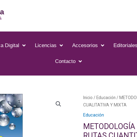
ia
á
a Digital
Licencias
Accesorios
Editoriale
Contacto
METODOLOGÍA
Inicio
/
Educación
/ METODOL
DE
CUALITATIVA Y MIXTA
LA
Educación
INVESTIGACIÓN:
METODOLOGÍA D
LAS
RUTAS CUANTIT
RUTAS