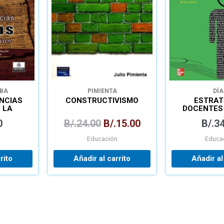
B/.24.00.
B/.15.00.
OBA
PIMIENTA
DÍA
NCIAS
CONSTRUCTIVISMO
ESTRAT
 LA
DOCENTES
ÓN
APREND
0
B/.
24.00
B/.
15.00
B/.
34
SIGNIFI
Educación
Educa
rito
Añadir al carrito
Añadir al