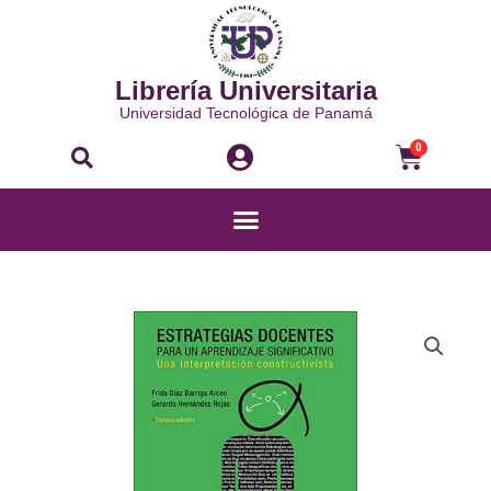
Ir
al
contenido
Librería Universitaria
Universidad Tecnológica de Panamá
Buscar
Carri
0
Menú
ESTRATEGIAS
DOCENTES
PARA
UN
APRENDIZAJE
SIGNIFICATIVO
cantidad