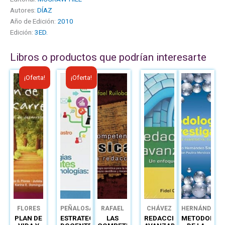
Autores:
DÍAZ
Año de Edición:
2010
Edición:
3ED.
Libros o productos que podrían interesarte
El
El
El
El
¡Oferta!
¡Oferta!
precio
precio
precio
precio
original
actual
original
actual
era:
es:
era:
es:
B/.23.00.
B/.16.00.
B/.69.05.
B/.41.00.
FLORES
PEÑALOSA
RAFAEL
CHÁVEZ
HERNÁNDEZ
RULIOBA
PLAN DE
ESTRATEGIAS
LAS
REDACCIÓN
METODOLOG