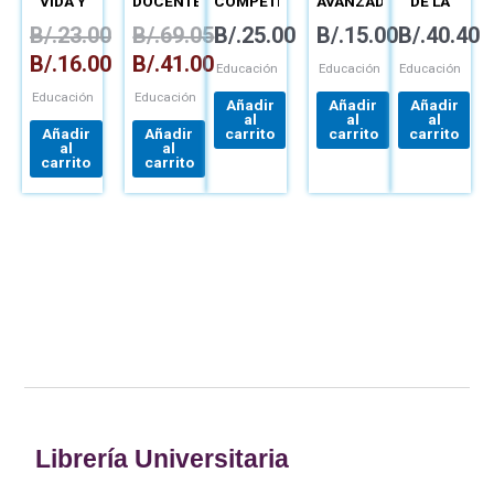
VIDA Y
DOCENTES
COMPETENCIAS
AVANZADA
DE LA
CARRERA
CON
BÁSICAS
INVESTIGACI
B/.
23.00
B/.
69.05
B/.
25.00
B/.
15.00
B/.
40.40
TECNOLOGÍA
DE LA
LAS
LIBRO
REDACCIÓN
RUTAS
B/.
16.00
B/.
41.00
FÍSICO +
CUANTITATIV
Educación
Educación
Educación
ACCESO
CUALITATIVA
Educación
Educación
CURSO
Y MIXTA
Añadir
Añadir
Añadir
al
al
al
Añadir
Añadir
carrito
carrito
carrito
al
al
carrito
carrito
Librería Universitaria