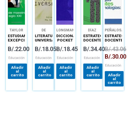
TAYLOR
DE
LONGMAN
DÍAZ
PEÑALOSA
TERESA
ESTUDIANTES
LITERATURA
DICCIONARIO
ESTRATEGIAS
ESTRATEGIA
EXCEPCIONALES
UNIVERSAL
POCKET
DOCENTES
DOCENTES
LATINOAMERICANO
PARA UN
CON
B/.
22.00
B/.
18.05
B/.
18.45
B/.
34.40
B/.
43.06
APRENDIZAJE
TECNOLOGÍA
SIGNIFICATIVO
B/.
30.00
Educación
Educación
Educación
Educación
Educación
Añadir
Añadir
Añadir
Añadir
al
al
al
al
carrito
carrito
carrito
carrito
Añadir
al
carrito