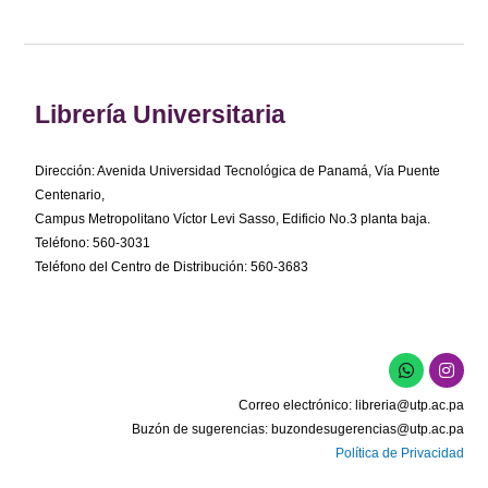
Librería Universitaria
Dirección: Avenida Universidad Tecnológica de Panamá, Vía Puente
Centenario,
Campus Metropolitano Víctor Levi Sasso, Edificio No.3 planta baja.
Teléfono: 560-3031
Teléfono del Centro de Distribución: 560-3683
W
I
h
n
a
s
Correo electrónico:
libreria@utp.ac.pa
t
t
s
a
Buzón de sugerencias:
buzondesugerencias@utp.ac.pa
a
g
Política de Privacidad
p
r
p
a