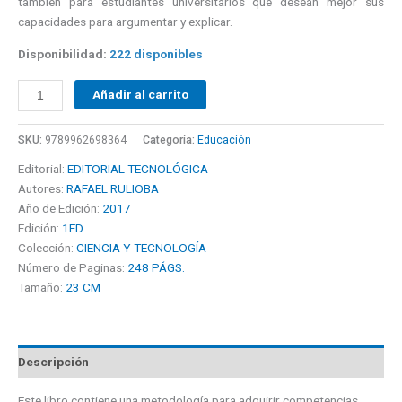
también para estudiantes universitarios que desean mejor sus
capacidades para argumentar y explicar.
Disponibilidad:
222 disponibles
Añadir al carrito
SKU:
9789962698364
Categoría:
Educación
Editorial:
EDITORIAL TECNOLÓGICA
Autores:
RAFAEL RULIOBA
Año de Edición:
2017
Edición:
1ED.
Colección:
CIENCIA Y TECNOLOGÍA
Número de Paginas:
248 PÁGS.
Tamaño:
23 CM
Descripción
Este libro contiene una metodología para adquirir competencias