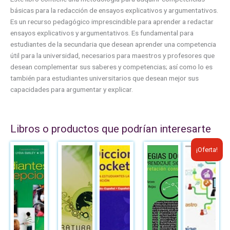
básicas para la redacción de ensayos explicativos y argumentativos.
Es un recurso pedagógico imprescindible para aprender a redactar
ensayos explicativos y argumentativos. Es fundamental para
estudiantes de la secundaria que desean aprender una competencia
útil para la universidad, necesarios para maestros y profesores que
desean complementar sus saberes y competencias; así como lo es
también para estudiantes universitarios que desean mejor sus
capacidades para argumentar y explicar.
Libros o productos que podrían interesarte
El
El
¡Oferta!
precio
precio
original
actual
era:
es:
B/.43.06.
B/.30.