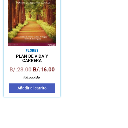
era:
es:
B/.23.00.
B/.16.00.
FLORES
PLAN DE VIDA Y
CARRERA
B/.
23.00
B/.
16.00
Educación
Añadir al carrito