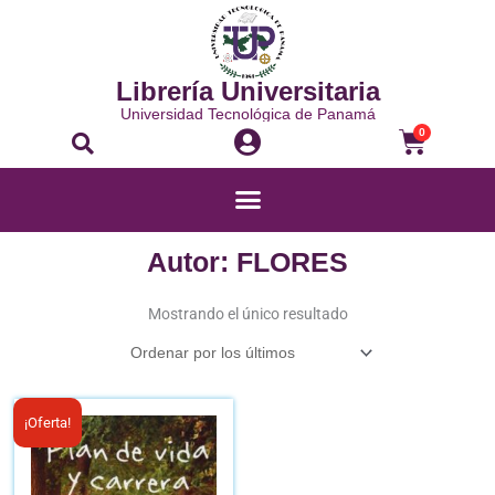
Ir
al
contenido
Librería Universitaria
Universidad Tecnológica de Panamá
Buscar
Carrito
0
Menú
Autor: FLORES
Mostrando el único resultado
El
El
¡Oferta!
precio
precio
original
actual