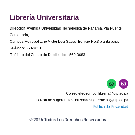
Librería Universitaria
Dirección: Avenida Universidad Tecnológica de Panamá, Vía Puente
Centenario,
Campus Metropolitano Víctor Levi Sasso, Edificio No.3 planta baja.
Teléfono: 560-3031
Teléfono del Centro de Distribución: 560-3683
W
I
h
n
a
s
Correo electrónico:
libreria@utp.ac.pa
t
t
s
a
Buzón de sugerencias:
buzondesugerencias@utp.ac.pa
a
g
Política de Privacidad
p
r
p
a
m
© 2026 Todos Los Derechos Reservados