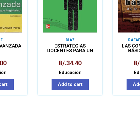
EZ
DÍAZ
RAFA
AVANZADA
ESTRATEGIAS
LAS CO
DOCENTES PARA UN
BÁSI
APRENDIZAJE
RE
SIGNIFICATIVO
.00
B/.
34.40
B/
ión
Educación
Ed
cart
Add to cart
Add