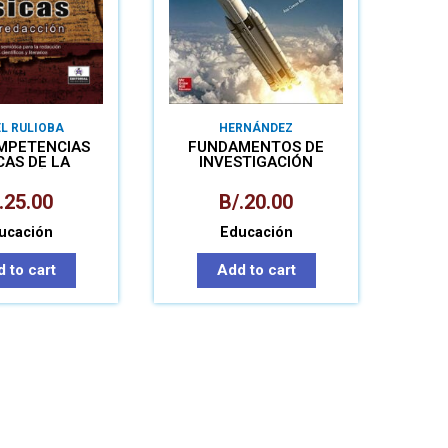
EL RULIOBA
HERNÁNDEZ
MPETENCIAS
FUNDAMENTOS DE
CAS DE LA
INVESTIGACIÓN
DACCIÓN
.
25.00
B/.
20.00
ucación
Educación
 to cart
Add to cart