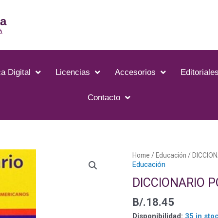
ia
á
a Digital
Licencias
Accesorios
Editoriale
Contacto
Home
/
Educación
/ DICCIO
Educación
DICCIONARIO 
B/.
18.45
Disponibilidad:
35 in sto