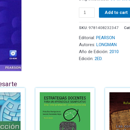
Add to cart
SKU:
9781408232347
Cat
Editorial:
PEARSON
Autores:
LONGMAN
Año de Edición:
2010
Edición:
2ED.
esarte