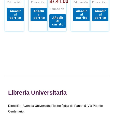
B/.
41.00
FÍSICO +
Educación
Educación
Educación
Educación
ACCESO
Educación
CURSO
Añadir
Añadir
Añadir
Añadir
al
al
al
al
carrito
carrito
Añadir
carrito
carrito
al
carrito
Librería Universitaria
Dirección: Avenida Universidad Tecnológica de Panamá, Vía Puente
Centenario,