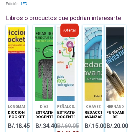
Edición:
1ED.
Libros o productos que podrían interesarte
El
El
¡Oferta!
precio
precio
original
actual
era:
es:
B/.69.05.
B/.41.00.
LONGMAN
DÍAZ
PEÑALOSA
CHÁVEZ
HERNÁNDEZ
DICCIONARIO
ESTRATEGIAS
ESTRATEGIAS
REDACCIÓN
FUNDAMENT
POCKET
DOCENTES
DOCENTES
AVANZADA
DE
LATINOAMERICANO
PARA UN
CON
INVESTIGAC
B/.
18.45
B/.
34.40
B/.
69.05
B/.
15.00
B/.
20.00
APRENDIZAJE
TECNOLOGÍA
SIGNIFICATIVO
LIBRO