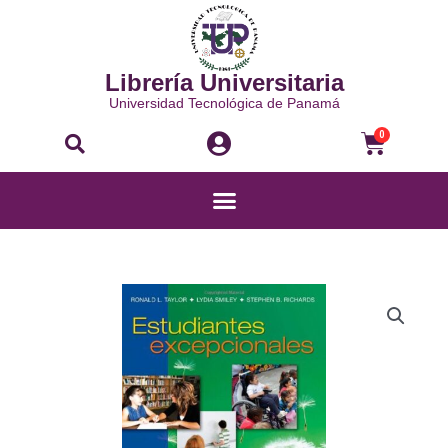
Ir
al
contenido
Librería Universitaria
Universidad Tecnológica de Panamá
Buscar
Carri
0
Menú
ESTUDIANTES
EXCEPCIONALES
cantidad