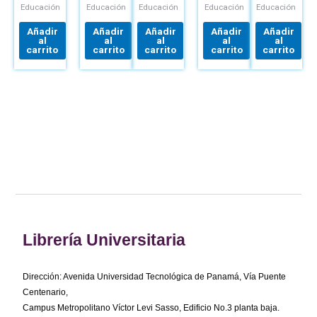
CUANTITATIVA,
Educación
Educación
Educación
Educación
Educación
CUALITATIVA
Y MIXTA
Añadir
Añadir
Añadir
Añadir
Añadir
al
al
al
al
al
carrito
carrito
carrito
carrito
carrito
Librería Universitaria
Dirección: Avenida Universidad Tecnológica de Panamá, Vía Puente
Centenario,
Campus Metropolitano Víctor Levi Sasso, Edificio No.3 planta baja.