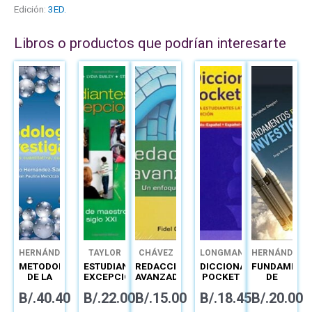
Edición:
3ED.
Libros o productos que podrían interesarte
HERNÁNDEZ
TAYLOR
CHÁVEZ
LONGMAN
HERNÁNDEZ
METODOLOGÍA
ESTUDIANTES
REDACCIÓN
DICCIONARIO
FUNDAMENT
DE LA
EXCEPCIONALES
AVANZADA
POCKET
DE
INVESTIGACIÓN:
LATINOAMERICANO
INVESTIGAC
B/.
40.40
B/.
22.00
B/.
15.00
B/.
18.45
B/.
20.00
LAS
RUTAS