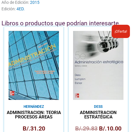
Año de Edición:
2015
Edición:
4ED.
Libros o productos que podrían interesarte
El
El
¡Oferta!
precio
prec
original
actu
era:
es:
B/.29.83.
B/.1
HERNÁNDEZ
DESS
ADMINISTRACIÓN: TEORÍA
ADMINISTRACIÓN
PROCESOS ÁREAS
ESTRATÉGICA
FUNCIONALES Y
ESTRATÉGICA
B/.
31.20
B/.
29.83
B/.
10.00