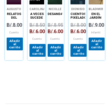
AUGUSTO
CAROLINA
NICOLLE
DIONISIO
BLADIMIR
CEDEÑO
FONSECA
ALZAMORA
GUERRA
VÍQUEZ
RELATOS
A VECES
DESANDANZAS
CUENTOS
EN EL
CANDANEDO
DEL
SUCEDE
PIXELADOS
JARDÍN
CAMINO
B/.
8.00
B/.
8.50
B/.
8.95
B/.
8.00
B/.
9.00
B/.
6.00
B/.
6.00
B/.
6.00
Cuento
Infantil
Cuento
Cuento
Cuento
Añadir
Añadir
al
al
carrito
Añadir
Añadir
Añadir
carrito
al
al
al
carrito
carrito
carrito