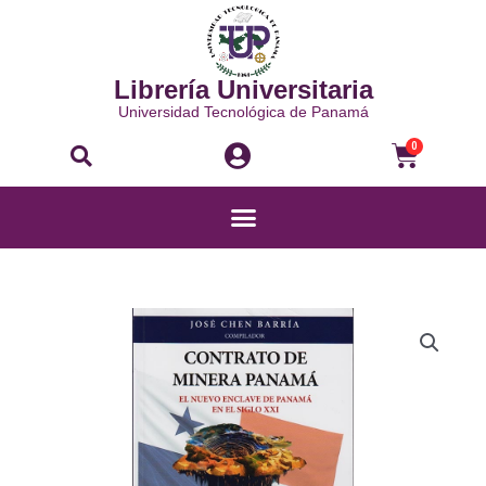
Ir
al
contenido
Librería Universitaria
Universidad Tecnológica de Panamá
Buscar
Carri
0
Menú
CONTRATO
DE
MINERA
PANAMÁ:
EL
NUEVO
ENCLAVE