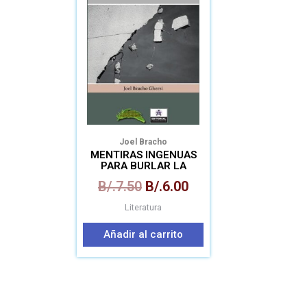
era:
es:
B/.7.50.
B/.6.00.
Joel Bracho
MENTIRAS INGENUAS
PARA BURLAR LA
MUERTE
B/.
7.50
B/.
6.00
Literatura
Añadir al carrito