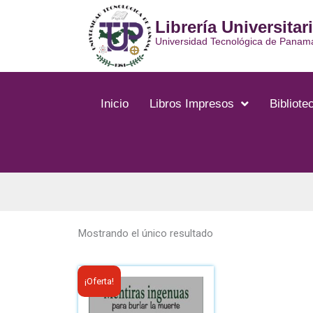
Ir
Librería Universitar
al
contenido
Universidad Tecnológica de Panam
Inicio
Libros Impresos
Bibliotec
Mostrando el único resultado
El
El
¡Oferta!
precio
precio
original
actual