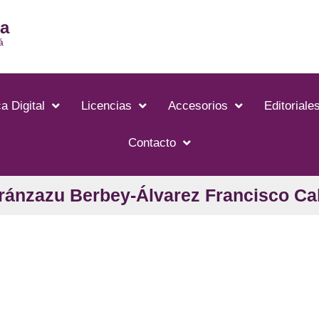
ia
á
a Digital
Licencias
Accesorios
Editoriale
Contacto
Aránzazu Berbey-Álvarez Francisco Ca