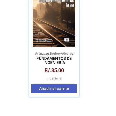
Aránzazu Berbey-Álvarez
Francisco Calvo-Poyo
FUNDAMENTOS DE
INGENIERÍA
FERROVIARIA: LA VÍA
B/.
35.00
Ingeniería
Añadir al carrito