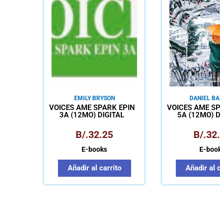
EMILY BRYSON
DANIEL B
VOICES AME SPARK EPIN
VOICES AME SP
3A (12MO) DIGITAL
5A (12MO) D
B/.
32.25
B/.
32
E-books
E-boo
Añadir al carrito
Añadir al 