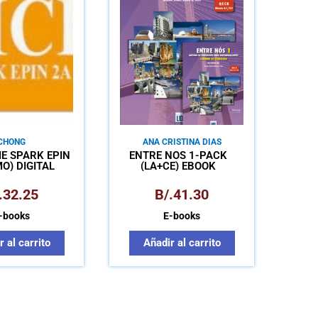
CHONG
ANA CRISTINA DIAS
E SPARK EPIN
ENTRE NÓS 1-PACK
O) DIGITAL
(LA+CE) EBOOK
.
32.25
B/.
41.30
-books
E-books
 al carrito
Añadir al carrito