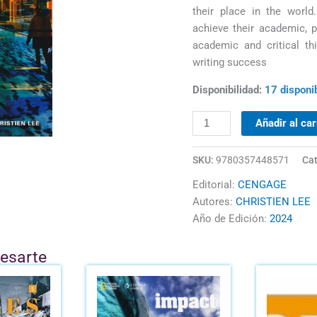
their place in the world
achieve their academic, 
academic and critical th
writing success
Disponibilidad:
17 disponi
Añadir al car
SKU:
9780357448571
Cat
Editorial:
CENGAGE
Autores:
CHRISTIEN LEE
Año de Edición:
2024
resarte