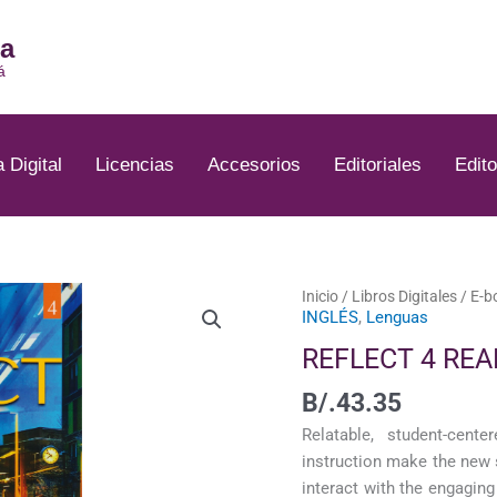
ia
á
a Digital
Licencias
Accesorios
Editoriales
Edito
REFLECT
Inicio
/
Libros Digitales
/
E-b
INGLÉS
,
Lenguas
4
READING
REFLECT 4 REA
&
B/.
43.35
WRITING
cantidad
Relatable, student-cent
instruction make the new s
interact with the engaging