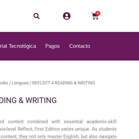
Buscar
Carrito
0
rial Tecnológica
Pagos
Contacto
ooks
/
Lenguas
/ REFLECT 4 READING & WRITING
DING & WRITING
ered content combined with essential academic-skill
ix-level Reflect, First Edition series unique. As students
 content, they not only master English, but also navigate