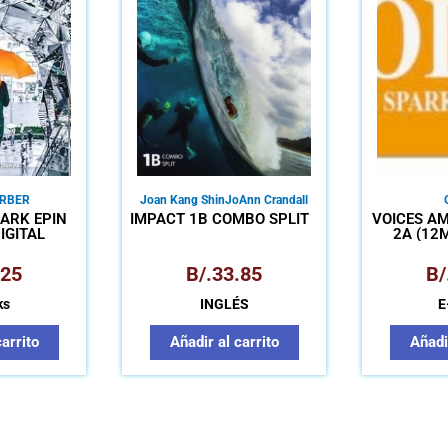
ARBER
Joan Kang Shin
JoAnn Crandall
ARK EPIN
IMPACT 1B COMBO SPLIT
VOICES AM
IGITAL
2A (12M
.25
B/.
33.85
B/
ks
INGLÉS
E
carrito
Añadir al carrito
Añadir