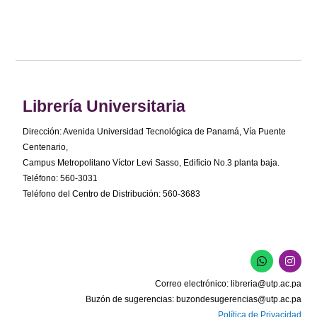
Librería Universitaria
Dirección: Avenida Universidad Tecnológica de Panamá, Vía Puente
Centenario,
Campus Metropolitano Víctor Levi Sasso, Edificio No.3 planta baja.
Teléfono: 560-3031
Teléfono del Centro de Distribución: 560-3683
W
I
h
n
a
s
Correo electrónico:
libreria@utp.ac.pa
t
t
s
a
Buzón de sugerencias:
buzondesugerencias@utp.ac.pa
a
g
Política de Privacidad