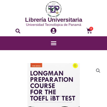
Ir
al
contenido
Librería Universitaria
Universidad Tecnológica de Panamá
Buscar
Carrito
0
Menú