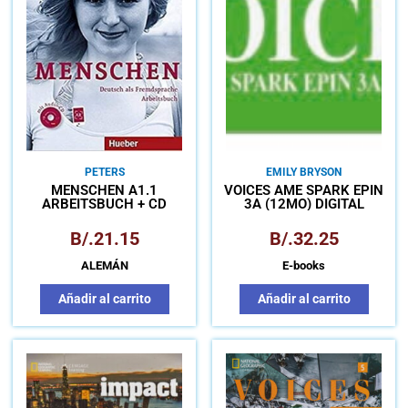
PETERS
EMILY BRYSON
MENSCHEN A1.1
VOICES AME SPARK EPIN
ARBEITSBUCH + CD
3A (12MO) DIGITAL
B/.
21.15
B/.
32.25
ALEMÁN
E-books
Añadir al carrito
Añadir al carrito