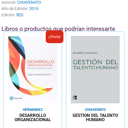
Autores:
CHIAVENATO
Año de Edición:
2019
Edición:
5ED.
Libros o productos que podrían interesarte
El
El
¡Oferta!
precio
precio
original
actual
era:
es:
B/.38.65.
B/.28.00.
HERNÁNDEZ
CHIAVENATO
DESARROLLO
GESTIÓN DEL TALENTO
ORGANIZACIONAL
HUMANO