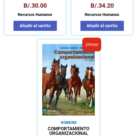
B/.
30.00
B/.
34.20
Recursos Humanos
Recursos Humanos
Añadir al carrito
Añadir al carrito
El
El
¡Oferta!
precio
precio
original
actual
era:
es:
B/.38.80.
B/.25.00.
ROBBINS
COMPORTAMIENTO
ORGANIZACIONAL