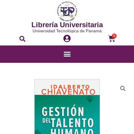
Ir
al
contenido
Librería Universitaria
Universidad Tecnológica de Panamá
Buscar
Carrito
0
Menú
GESTIÓN
DEL
TALENTO
HUMANO
CON
CONNECT
5ED
2019