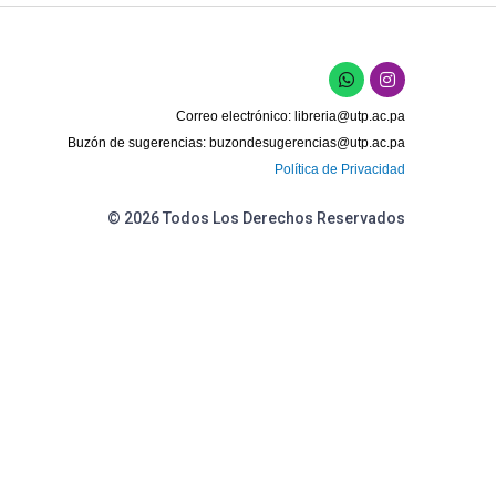
W
I
h
n
a
s
Correo electrónico:
libreria@utp.ac.pa
t
t
s
a
Buzón de sugerencias:
buzondesugerencias@utp.ac.pa
a
g
Política de Privacidad
p
r
p
a
m
© 2026 Todos Los Derechos Reservados