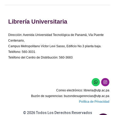
Librería Universitaria
Dirección: Avenida Universidad Tecnológica de Panamá, Vía Puente
Centenario,
Campus Metropolitano Víctor Levi Sasso, Edificio No.3 planta baja.
Teléfono: 560-3031
Teléfono del Centro de Distribución: 560-3683
W
I
h
n
a
s
Correo electrónico:
libreria@utp.ac.pa
t
t
s
a
Buzón de sugerencias:
buzondesugerencias@utp.ac.pa
a
g
Política de Privacidad
p
r
p
a
m
© 2026 Todos Los Derechos Reservados