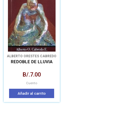
ALBERTO ORESTES CABREDO
ECHEVERRÍA
REDOBLE DE LLUVIA
B/.
7.00
Cuento
Añadir al carrito