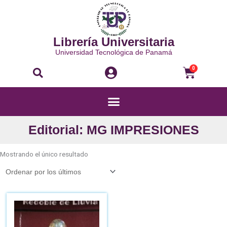
Ir
al
contenido
Librería Universitaria
Universidad Tecnológica de Panamá
Buscar
Carri
0
Menú
Editorial: MG IMPRESIONES
Mostrando el único resultado