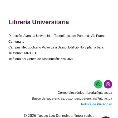
Librería Universitaria
Dirección: Avenida Universidad Tecnológica de Panamá, Vía Puente
Centenario,
Campus Metropolitano Víctor Levi Sasso, Edificio No.3 planta baja.
Teléfono: 560-3031
Teléfono del Centro de Distribución: 560-3683
W
I
h
n
a
s
Correo electrónico:
libreria@utp.ac.pa
t
t
s
a
Buzón de sugerencias:
buzondesugerencias@utp.ac.pa
a
g
Política de Privacidad
p
r
p
a
m
© 2026 Todos Los Derechos Reservados