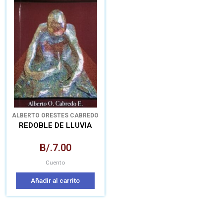
ALBERTO ORESTES CABREDO
ECHEVERRÍA
REDOBLE DE LLUVIA
B/.
7.00
Cuento
Añadir al carrito