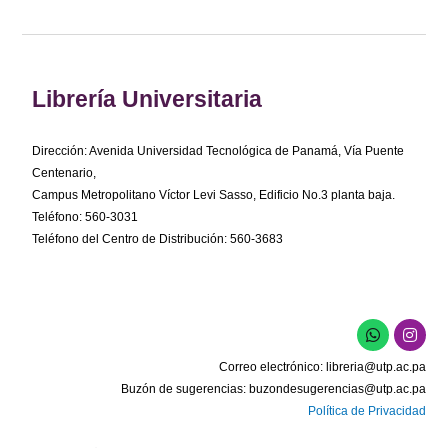
Librería Universitaria
Dirección: Avenida Universidad Tecnológica de Panamá, Vía Puente
Centenario,
Campus Metropolitano Víctor Levi Sasso, Edificio No.3 planta baja.
Teléfono: 560-3031
Teléfono del Centro de Distribución: 560-3683
W
I
h
n
a
s
Correo electrónico:
libreria@utp.ac.pa
t
t
s
a
Buzón de sugerencias:
buzondesugerencias@utp.ac.pa
a
g
Política de Privacidad
p
r
p
a