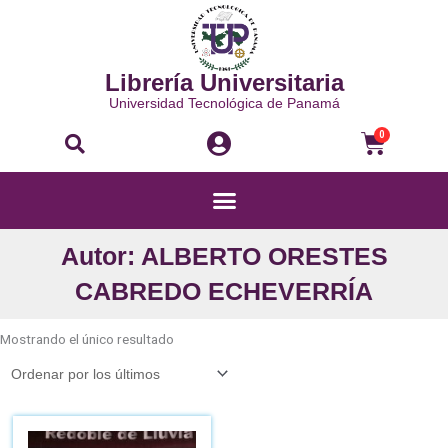
Ir
al
contenido
Librería Universitaria
Universidad Tecnológica de Panamá
Buscar
Carri
0
Menú
Autor: ALBERTO ORESTES
CABREDO ECHEVERRÍA
Mostrando el único resultado