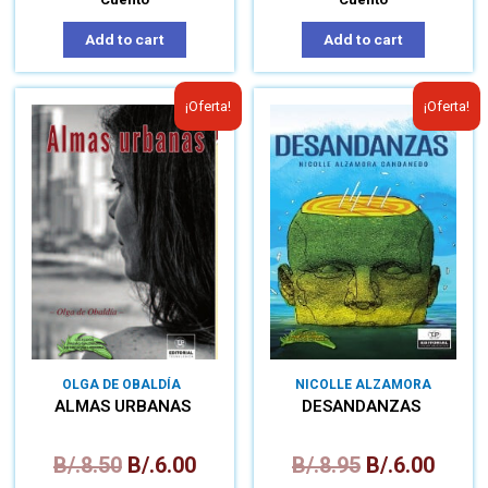
Add to cart
Add to cart
¡Oferta!
¡Oferta!
OLGA DE OBALDÍA
NICOLLE ALZAMORA
CANDANEDO
ALMAS URBANAS
DESANDANZAS
B/.
8.50
B/.
6.00
B/.
8.95
B/.
6.00