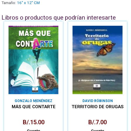
Tamaño:
16" x 12" CM
Libros o productos que podrían interesarte
GONZALO MENÉNDEZ
DAVID RÓBINSON
GONZÁLEZ
MÁS QUE CONTARTE
TERRITORIO DE ORUGAS
B/.
15.00
B/.
7.00
Cuento
Cuento