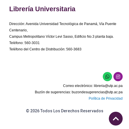
Librería Universitaria
Dirección: Avenida Universidad Tecnológica de Panamá, Vía Puente
Centenario,
Campus Metropolitano Víctor Levi Sasso, Edificio No.3 planta baja.
Teléfono: 560-3031
Teléfono del Centro de Distribución: 560-3683
W
I
h
n
a
s
Correo electrónico:
libreria@utp.ac.pa
t
t
s
a
Buzón de sugerencias:
buzondesugerencias@utp.ac.pa
a
g
Política de Privacidad
p
r
p
a
m
© 2026 Todos Los Derechos Reservados