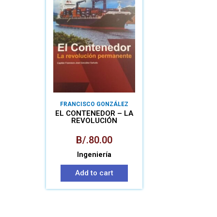
FRANCISCO GONZÁLEZ
SAÑUDO
EL CONTENEDOR – LA
REVOLUCIÓN
PERMAMENTE
B/.
80.00
Ingeniería
Add to cart