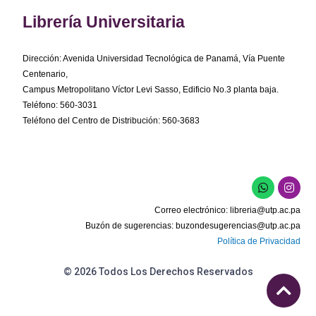
Librería Universitaria
Dirección: Avenida Universidad Tecnológica de Panamá, Vía Puente
Centenario,
Campus Metropolitano Víctor Levi Sasso, Edificio No.3 planta baja.
Teléfono: 560-3031
Teléfono del Centro de Distribución: 560-3683
W
I
h
n
a
s
Correo electrónico:
libreria@utp.ac.pa
t
t
s
a
Buzón de sugerencias:
buzondesugerencias@utp.ac.pa
a
g
Política de Privacidad
p
r
p
a
m
© 2026 Todos Los Derechos Reservados