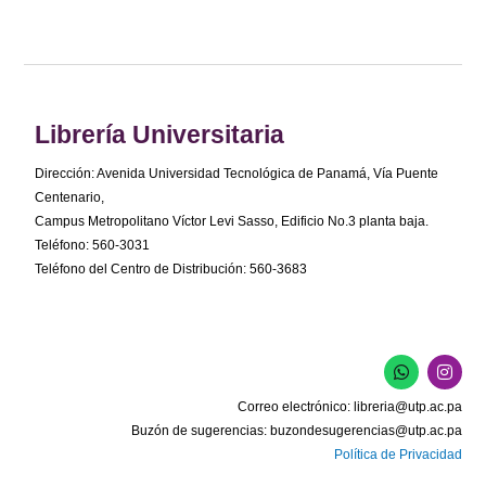
Librería Universitaria
Dirección: Avenida Universidad Tecnológica de Panamá, Vía Puente
Centenario,
Campus Metropolitano Víctor Levi Sasso, Edificio No.3 planta baja.
Teléfono: 560-3031
Teléfono del Centro de Distribución: 560-3683
W
I
h
n
a
s
Correo electrónico:
libreria@utp.ac.pa
t
t
s
a
Buzón de sugerencias:
buzondesugerencias@utp.ac.pa
a
g
Política de Privacidad
p
r
p
a