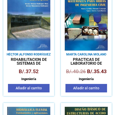
original
act
era:
es:
B/.40.26.
B/.
HÉCTOR ALFONSO RODRÍGUEZ
MARTA CAROLINA MOLANO
DÍAZ
HÉCTOR MATAMOROS
CAMARGO
NANCY TORRES
REHABILITACIÓN DE
PRÁCTICAS DE
RODRÍGUEZ
CASTELLANOS
SISTEMAS DE
LABORATORIO DE
ALCANTARILLADO
MATERIALES PARA
B/.
37.52
B/.
40.26
B/.
35.43
MODELO DE GESTIÓN
OBRAS DE INGENIERÍA
CIVIL
Ingeniería
Ingeniería
Añadir al carrito
Añadir al carrito