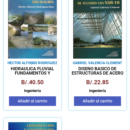
HÉCTOR ALFONSO RODRÍGUEZ
GABRIEL VALENCIA CLEMENT
DÍAZ
HIDRÁULICA FLUVIAL
DISEÑO BÁSICO DE
FUNDAMENTOS Y
ESTRUCTURAS DE ACERO
APLICACIONES
DE ACUERDO CON NSR10
B/.
40.50
B/.
22.85
SOCAVACIÓN
Ingeniería
Ingeniería
Añadir al carrito
Añadir al carrito