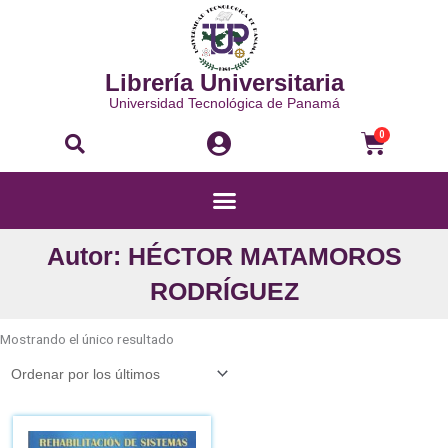
Ir
al
contenido
Librería Universitaria
Universidad Tecnológica de Panamá
Buscar
Carri
0
Menú
Autor: HÉCTOR MATAMOROS
RODRÍGUEZ
Mostrando el único resultado