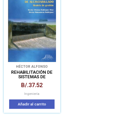
HÉCTOR ALFONSO
RODRÍGUEZ DÍAZ
HÉCTOR
REHABILITACIÓN DE
MATAMOROS RODRÍGUEZ
SISTEMAS DE
ALCANTARILLADO
B/.
37.52
MODELO DE GESTIÓN
Ingeniería
Añadir al carrito