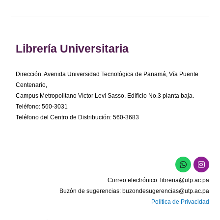
Librería Universitaria
Dirección: Avenida Universidad Tecnológica de Panamá, Vía Puente
Centenario,
Campus Metropolitano Víctor Levi Sasso, Edificio No.3 planta baja.
Teléfono: 560-3031
Teléfono del Centro de Distribución: 560-3683
W
I
h
n
a
s
Correo electrónico:
libreria@utp.ac.pa
t
t
s
a
Buzón de sugerencias:
buzondesugerencias@utp.ac.pa
a
g
Política de Privacidad
p
r
p
a