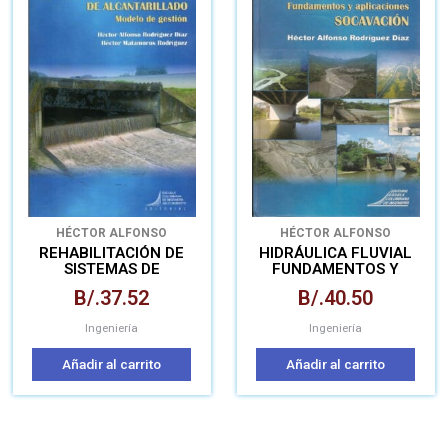
HÉCTOR ALFONSO
HÉCTOR ALFONSO
RODRÍGUEZ DÍAZ
HÉCTOR
RODRÍGUEZ DÍAZ
REHABILITACIÓN DE
HIDRÁULICA FLUVIAL
MATAMOROS RODRÍGUEZ
SISTEMAS DE
FUNDAMENTOS Y
ALCANTARILLADO
APLICACIONES
B/.
37.52
B/.
40.50
MODELO DE GESTIÓN
SOCAVACIÓN
Ingeniería
Ingeniería
Añadir al carrito
Añadir al carrito