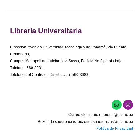
Librería Universitaria
Dirección: Avenida Universidad Tecnológica de Panamá, Vía Puente
Centenario,
Campus Metropolitano Víctor Levi Sasso, Edificio No.3 planta baja.
Teléfono: 560-3031
Teléfono del Centro de Distribución: 560-3683
W
I
h
n
a
s
Correo electrónico:
libreria@utp.ac.pa
t
t
s
a
Buzón de sugerencias:
buzondesugerencias@utp.ac.pa
a
g
Política de Privacidad
p
r
p
a