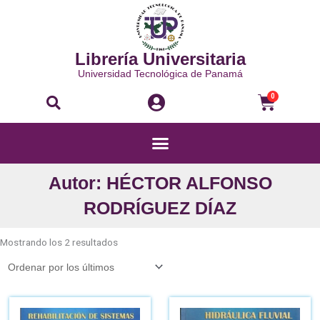
Ir
al
contenido
Librería Universitaria
Universidad Tecnológica de Panamá
Buscar
Carri
0
Menú
Autor: HÉCTOR ALFONSO
RODRÍGUEZ DÍAZ
Ordenado
por
Mostrando los 2 resultados
los
últimos