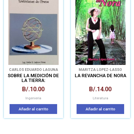
CARLOS EDUARDO LAGUNA
MARITZA LOPEZ-LASSO
NAVAS
SOBRE LA MEDICIÓN DE
LA REVANCHA DE NORA
LA TIERRA:
ERATOSTENES DE
B/.
10.00
B/.
14.00
CIRENE
Ingeniería
Literatura
Añadir al carrito
Añadir al carrito