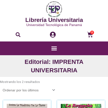
Ir
al
contenido
Librería Universitaria
Universidad Tecnológica de Panamá
Buscar
Carri
0
Menú
Editorial: IMPRENTA
UNIVERSITARIA
Ordenado
por
Mostrando los 2 resultados
los
últimos