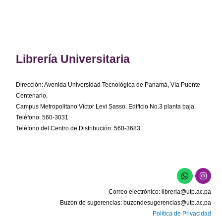
Librería Universitaria
Dirección: Avenida Universidad Tecnológica de Panamá, Vía Puente
Centenario,
Campus Metropolitano Víctor Levi Sasso, Edificio No.3 planta baja.
Teléfono: 560-3031
Teléfono del Centro de Distribución: 560-3683
W
I
h
n
a
s
Correo electrónico:
libreria@utp.ac.pa
t
t
s
a
Buzón de sugerencias:
buzondesugerencias@utp.ac.pa
a
g
Política de Privacidad
p
r