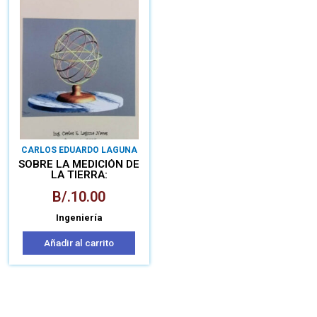
CARLOS EDUARDO LAGUNA
NAVAS
SOBRE LA MEDICIÓN DE
LA TIERRA:
ERATOSTENES DE
B/.
10.00
CIRENE
Ingeniería
Añadir al carrito