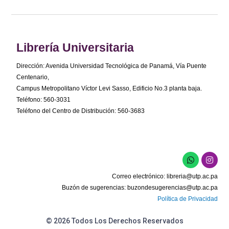
Librería Universitaria
Dirección: Avenida Universidad Tecnológica de Panamá, Vía Puente
Centenario,
Campus Metropolitano Víctor Levi Sasso, Edificio No.3 planta baja.
Teléfono: 560-3031
Teléfono del Centro de Distribución: 560-3683
W
I
h
n
a
s
Correo electrónico:
libreria@utp.ac.pa
t
t
s
a
Buzón de sugerencias:
buzondesugerencias@utp.ac.pa
a
g
Política de Privacidad
p
r
p
a
m
© 2026 Todos Los Derechos Reservados