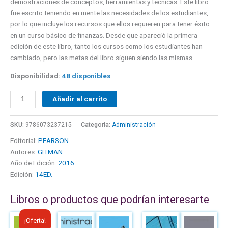
demostraciones de conceptos, herramientas y técnicas. Este libro
fue escrito teniendo en mente las necesidades de los estudiantes,
por lo que incluye los recursos que ellos requieren para tener éxito
en un curso básico de finanzas. Desde que apareció la primera
edición de este libro, tanto los cursos como los estudiantes han
cambiado, pero las metas del libro siguen siendo las mismas.
Disponibilidad:
48 disponibles
Añadir al carrito
SKU:
9786073237215
Categoría:
Administración
Editorial:
PEARSON
Autores:
GITMAN
Año de Edición:
2016
Edición:
14ED.
Libros o productos que podrían interesarte
El
El
¡Oferta!