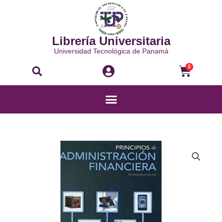
Ir
al
contenido
Librería Universitaria
Universidad Tecnológica de Panamá
Buscar
Carri
0
Menú
PRINCIPIOS
DE
ADMINISTRACIÓN
FINANCIERA
cantidad