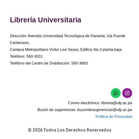
Librería Universitaria
Dirección: Avenida Universidad Tecnológica de Panamá, Vía Puente
Centenario,
Campus Metropolitano Víctor Levi Sasso, Edificio No.3 planta baja.
Teléfono: 560-3031
Teléfono del Centro de Distribución: 560-3683
W
I
h
n
a
s
Correo electrónico:
libreria@utp.ac.pa
t
t
s
a
Buzón de sugerencias:
buzondesugerencias@utp.ac.pa
a
g
Política de Privacidad
p
r
p
a
m
© 2026 Todos Los Derechos Reservados