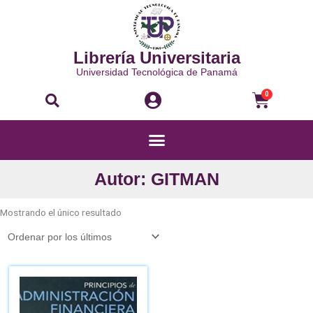
Ir
al
contenido
Librería Universitaria
Universidad Tecnológica de Panamá
Buscar
Carri
0
Menú
Autor: GITMAN
Mostrando el único resultado