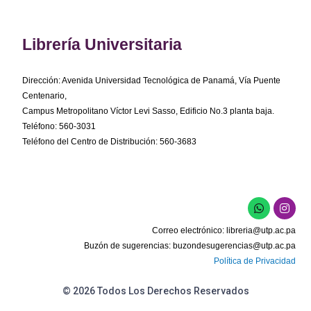
Librería Universitaria
Dirección: Avenida Universidad Tecnológica de Panamá, Vía Puente
Centenario,
Campus Metropolitano Víctor Levi Sasso, Edificio No.3 planta baja.
Teléfono: 560-3031
Teléfono del Centro de Distribución: 560-3683
W
I
h
n
a
s
Correo electrónico:
libreria@utp.ac.pa
t
t
s
a
Buzón de sugerencias:
buzondesugerencias@utp.ac.pa
a
g
Política de Privacidad
p
r
p
a
m
© 2026 Todos Los Derechos Reservados