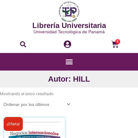
Ir
al
contenido
Librería Universitaria
Universidad Tecnológica de Panamá
Buscar
Carri
0
Menú
Autor: HILL
Mostrando el único resultado
El
El
¡Oferta!
precio
precio
original
actual