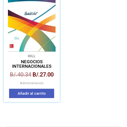
era:
es:
B/.40.34.
B/.27.00.
HILL
NEGOCIOS
INTERNACIONALES
B/.
40.34
B/.
27.00
Administración
Añadir al carrito