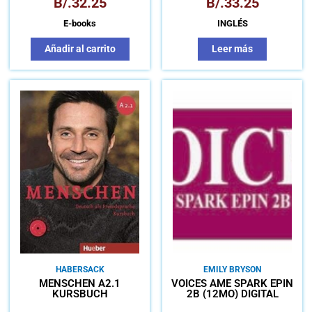
B/.
32.25
B/.
33.25
E-books
INGLÉS
Añadir al carrito
Leer más
HABERSACK
EMILY BRYSON
MENSCHEN A2.1
VOICES AME SPARK EPIN
KURSBUCH
2B (12MO) DIGITAL