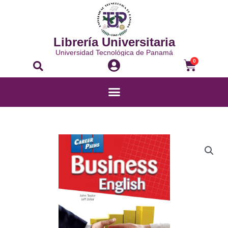
Ir
al
contenido
Librería Universitaria
Universidad Tecnológica de Panamá
Buscar
Carrito
0
Menú